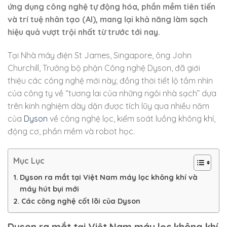
ứng dụng công nghệ tự động hóa, phần mềm tiên tiến
và trí tuệ nhân tạo (AI), mang lại khả năng làm sạch
hiệu quả vượt trội nhất từ trước tới nay.
Tại Nhà máy điện St James, Singapore, ông John
Churchill, Trưởng bộ phận Công nghệ Dyson, đã giới
thiệu các công nghệ mới này; đồng thời tiết lộ tầm nhìn
của công ty về “tương lai của những ngôi nhà sạch” dựa
trên kinh nghiệm dày dặn được tích lũy qua nhiều năm
của
Dyson
về công nghệ lọc, kiểm soát luồng không khí,
động cơ, phần mềm và robot học.
Mục Lục
Dyson ra mắt tại Việt Nam máy lọc không khí và
máy hút bụi mới
Các công nghệ cốt lõi của Dyson
Dyson ra mắt tại Việt Nam máy lọc không khí