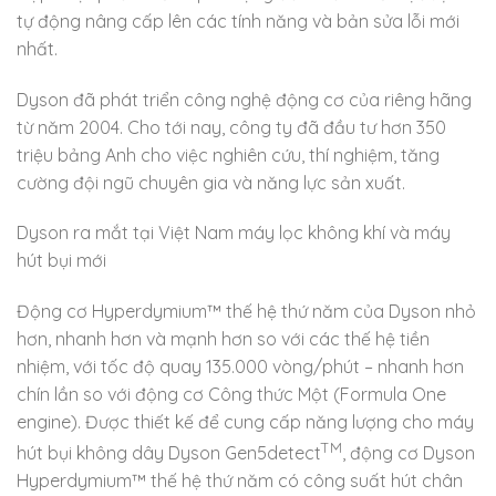
tự động nâng cấp lên các tính năng và bản sửa lỗi mới
nhất.
Dyson đã phát triển công nghệ động cơ của riêng hãng
từ năm 2004. Cho tới nay, công ty đã đầu tư hơn 350
triệu bảng Anh cho việc nghiên cứu, thí nghiệm, tăng
cường đội ngũ chuyên gia và năng lực sản xuất.
Dyson ra mắt tại Việt Nam máy lọc không khí và máy
hút bụi mới
Động cơ Hyperdymium™ thế hệ thứ năm của Dyson nhỏ
hơn, nhanh hơn và mạnh hơn so với các thế hệ tiền
nhiệm, với tốc độ quay 135.000 vòng/phút – nhanh hơn
chín lần so với động cơ Công thức Một (Formula One
engine). Được thiết kế để cung cấp năng lượng cho máy
TM
hút bụi không dây Dyson Gen5detect
, động cơ Dyson
Hyperdymium™ thế hệ thứ năm có công suất hút chân