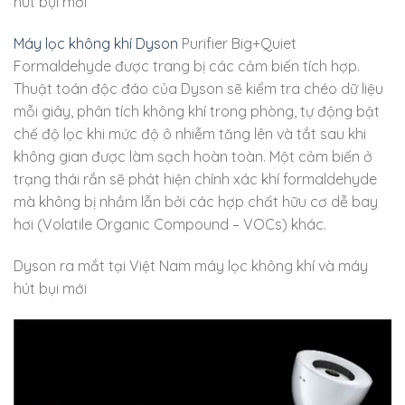
hút bụi mới
Máy lọc không khí Dyson
Purifier Big+Quiet
Formaldehyde được trang bị các cảm biến tích hợp.
Thuật toán độc đáo của Dyson sẽ kiểm tra chéo dữ liệu
mỗi giây, phân tích không khí trong phòng, tự động bật
chế độ lọc khi mức độ ô nhiễm tăng lên và tắt sau khi
không gian được làm sạch hoàn toàn. Một cảm biến ở
trạng thái rắn sẽ phát hiện chính xác khí formaldehyde
mà không bị nhầm lẫn bởi các hợp chất hữu cơ dễ bay
hơi (Volatile Organic Compound – VOCs) khác.
Dyson ra mắt tại Việt Nam máy lọc không khí và máy
hút bụi mới