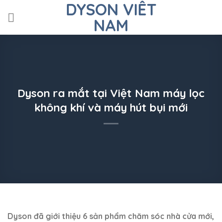
DYSON VIÊT
Skip
to
NAM
content
Dyson ra mắt tại Việt Nam máy lọc
không khí và máy hút bụi mới
Dyson đã giới thiệu 6 sản phẩm chăm sóc nhà cửa mới,