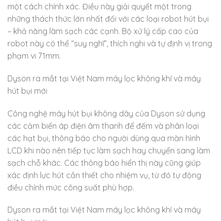
một cách chính xác. Điều này giải quyết một trong
những thách thức lớn nhất đối với các loại robot hút bụi
– khả năng làm sạch các cạnh. Bộ xử lý cấp cao của
robot này có thể “suy nghĩ”, thích nghi và tự định vị trong
phạm vi 71mm.
Dyson ra mắt tại Việt Nam máy lọc không khí và máy
hút bụi mới
Công nghệ máy hút bụi không dây của Dyson sử dụng
các cảm biến áp điện âm thanh để đếm và phân loại
các hạt bụi, thông báo cho người dùng qua màn hình
LCD khi nào nên tiếp tục làm sạch hay chuyển sang làm
sạch chỗ khác. Các thông báo hiển thị này cũng giúp
xác định lực hút cần thiết cho nhiệm vụ, từ đó tự động
điều chỉnh mức công suất phù hợp.
Dyson ra mắt tại Việt Nam máy lọc không khí và máy