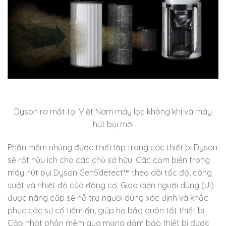
Dyson ra mắt tại Việt Nam máy lọc không khí và máy
hút bụi mới
Phần mềm nhúng được thiết lập trong các thiết bị Dyson
sẽ rất hữu ích cho các chủ sở hữu. Các cảm biến trong
máy hút bụi Dyson Gen5detect™ theo dõi tốc độ, công
suất và nhiệt độ của động cơ. Giao diện người dùng (UI)
được nâng cấp sẽ hỗ trợ người dùng xác định và khắc
phục các sự cố tiềm ẩn, giúp họ bảo quản tốt thiết bị.
Cập nhật phần mềm qua mạng đảm bảo thiết bị được