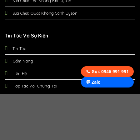
Sửa Chữa Lọc Không Khí Dyson
Sửa Chữa Quạt Không Cánh Dyson
Tin Tức Và Sự Kiện
Tin Tức
Cẩm Nang
📞 Gọi: 0946 991 991
Liên Hệ
💬 Zalo
Hợp Tác Với Chúng Tôi
Sửa Tủ Lạnh Tại Hà Nội
-
Sửa Máy Giặt Tại Hà Nội
-
Sửa Máy
Siêu Âm Tại Hà Nội
-