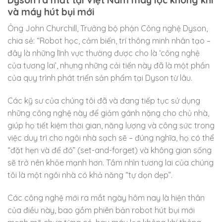
và máy hút bụi mới
Ông John Churchill, Trưởng bộ phận Công nghệ Dyson,
chia sẻ: “Robot học, cảm biến, trí thông minh nhân tạo –
đây là những lĩnh vực thường được cho là ‘công nghệ
của tương lai’, nhưng những cải tiến này đã là một phần
của quy trình phát triển sản phẩm tại Dyson từ lâu.
Các kỹ sư của chúng tôi đã và đang tiếp tục sử dụng
những công nghệ này để giảm gánh nặng cho chủ nhà,
giúp họ tiết kiệm thời gian, năng lượng và công sức trong
việc duy trì cho ngôi nhà sạch sẽ – đúng nghĩa, họ có thể
“đặt hẹn và để đó” (set-and-forget) và không gian sống
sẽ trở nên khỏe mạnh hơn. Tầm nhìn tương lai của chúng
tôi là một ngôi nhà có khả năng “tự dọn dẹp”.
Các công nghệ mới ra mắt ngày hôm nay là hiện thân
của điều này, bao gồm phiên bản robot hút bụi mới