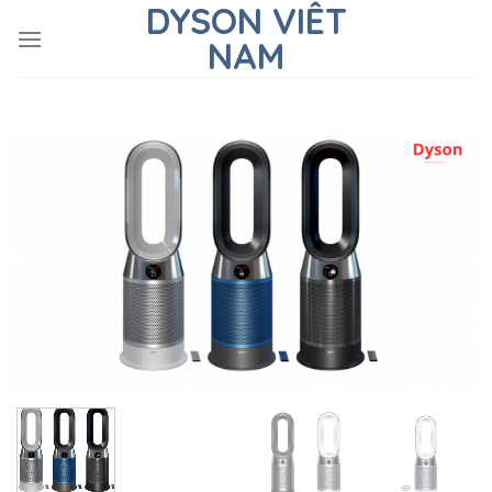
DYSON VIÊT
Skip
to
NAM
content