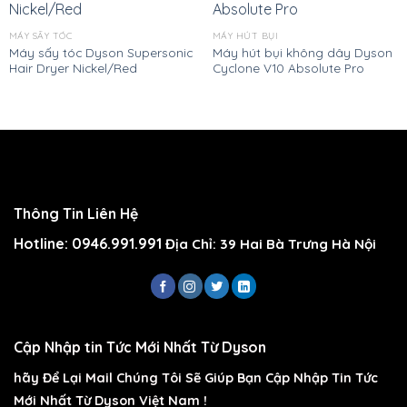
MÁY SẤY TÓC
MÁY HÚT BỤI
Máy sấy tóc Dyson Supersonic
Máy hút bụi không dây Dyson
Hair Dryer Nickel/Red
Cyclone V10 Absolute Pro
Thông Tin Liên Hệ
Hotline: 0946.991.991
Địa Chỉ: 39 Hai Bà Trưng Hà Nội
Cập Nhập tin Tức Mới Nhất Từ Dyson
hãy Để Lại Mail Chúng Tôi Sẽ Giúp Bạn Cập Nhập Tin Tức
Mới Nhất Từ Dyson Việt Nam !