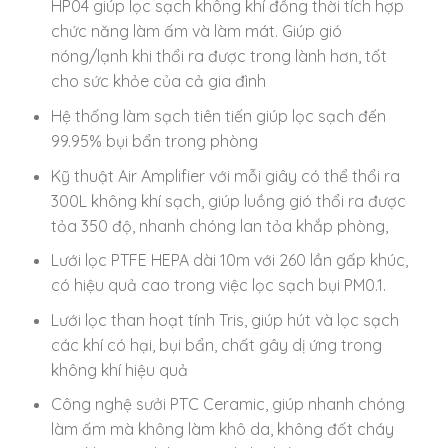
HP04 giúp lọc sạch không khí đồng thời tích hợp
chức năng làm ấm và làm mát. Giúp gió
nóng/lạnh khi thổi ra được trong lành hơn, tốt
cho sức khỏe của cả gia đình
Hệ thống làm sạch tiên tiến giúp lọc sạch đến
99.95% bụi bẩn trong phòng
Kỹ thuật Air Amplifier với mỗi giây có thể thổi ra
300L không khí sạch, giúp luồng gió thổi ra được
tỏa 350 độ, nhanh chóng lan tỏa khắp phòng,
Lưới lọc PTFE HEPA dài 10m với 260 lần gấp khúc,
có hiệu quả cao trong việc lọc sạch bụi PM0.1.
Lưới lọc than hoạt tính Tris, giúp hút và lọc sạch
các khí có hại, bụi bẩn, chất gây dị ứng trong
không khí hiệu quả
Công nghệ sưởi PTC Ceramic, giúp nhanh chóng
làm ấm mà không làm khô da, không đốt cháy