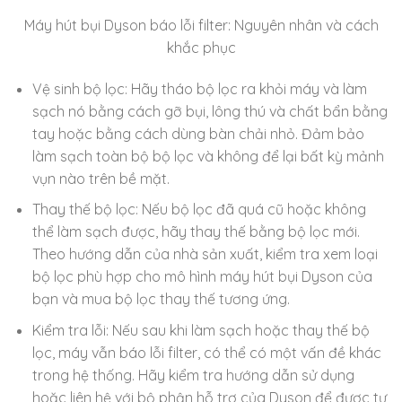
Máy hút bụi Dyson báo lỗi filter: Nguyên nhân và cách
khắc phục
Vệ sinh bộ lọc: Hãy tháo bộ lọc ra khỏi máy và làm
sạch nó bằng cách gỡ bụi, lông thú và chất bẩn bằng
tay hoặc bằng cách dùng bàn chải nhỏ. Đảm bảo
làm sạch toàn bộ bộ lọc và không để lại bất kỳ mảnh
vụn nào trên bề mặt.
Thay thế bộ lọc: Nếu bộ lọc đã quá cũ hoặc không
thể làm sạch được, hãy thay thế bằng bộ lọc mới.
Theo hướng dẫn của nhà sản xuất, kiểm tra xem loại
bộ lọc phù hợp cho mô hình máy hút bụi Dyson của
bạn và mua bộ lọc thay thế tương ứng.
Kiểm tra lỗi: Nếu sau khi làm sạch hoặc thay thế bộ
lọc, máy vẫn báo lỗi filter, có thể có một vấn đề khác
trong hệ thống. Hãy kiểm tra hướng dẫn sử dụng
hoặc liên hệ với bộ phận hỗ trợ của Dyson để được tư