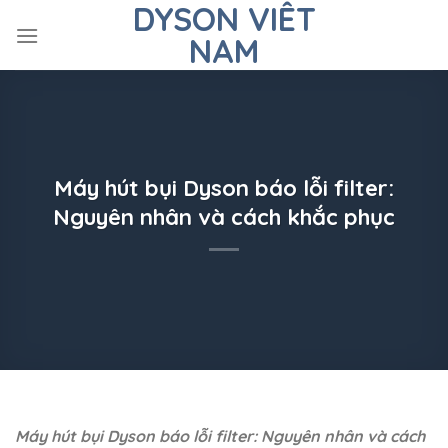
DYSON VIÊT
Skip
to
NAM
content
Máy hút bụi Dyson báo lỗi filter:
Nguyên nhân và cách khắc phục
Máy hút bụi Dyson báo lỗi filter: Nguyên nhân và cách