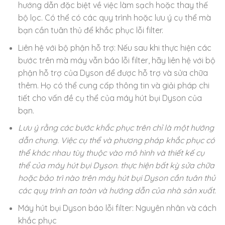
hướng dẫn đặc biệt về việc làm sạch hoặc thay thế
bộ lọc. Có thể có các quy trình hoặc lưu ý cụ thể mà
bạn cần tuân thủ để khắc phục lỗi filter.
Liên hệ với bộ phận hỗ trợ: Nếu sau khi thực hiện các
bước trên mà máy vẫn báo lỗi filter, hãy liên hệ với bộ
phận hỗ trợ của Dyson để được hỗ trợ và sửa chữa
thêm. Họ có thể cung cấp thông tin và giải pháp chi
tiết cho vấn đề cụ thể của máy hút bụi Dyson của
bạn.
Lưu ý rằng các bước khắc phục trên chỉ là một hướng
dẫn chung. Việc cụ thể và phương pháp khắc phục có
thể khác nhau tùy thuộc vào mô hình và thiết kế cụ
thể của máy hút bụi Dyson. thực hiện bất kỳ sửa chữa
hoặc bảo trì nào trên máy hút bụi Dyson cần tuân thủ
các quy trình an toàn và hướng dẫn của nhà sản xuất.
Máy hút bụi Dyson báo lỗi filter: Nguyên nhân và cách
khắc phục