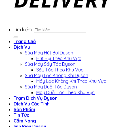
Tìm kiếm:
Trang Chủ
Dịch Vụ
Sửa Máy Hút Bụi Dyson
Hút Bụi Theo Khu Vực
Sửa Máy Sấy Tóc Dyson
Sấy Tóc Theo Khu Vực
Sửa Máy Lọc Không Khí Dyson
Máy Lọc Không Khí Theo Khu Vực
Sửa Máy Duỗi Tóc Dyson
Máy Duỗi Tóc Theo Khu Vực
Trạm Dịch Vụ Dyson
Dịch Vụ Các Tỉnh
Sản Phẩm
Tin Tức
Cẩm Nang
linh Kiện Dyson