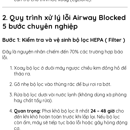
2. Quy trình xử lý lỗi Airway Blocked
5 bước chuyên nghiệp
Bước 1: Kiểm tra và vệ sinh bộ lọc HEPA ( Filter )
Đây là nguyên nhân chiếm đến 70% các trường hợp báo
lỗi.
Xoay bộ lọc ở đuôi máy ngược chiều kim đồng hồ để
tháo ra.
Gõ nhẹ bộ lọc vào thùng rác để bụi rơi ra bớt.
Rửa bộ lọc dưới vòi nước lạnh (không dùng xà phòng
hay chất tẩy rửa).
Quan trọng:
Phơi khô bộ lọc ít nhất
24 – 48 giờ
cho
đến khi khô hoàn toàn trước khi lắp lại. Nếu bộ lọc
còn ẩm, máy sẽ tiếp tục báo lỗi hoặc gây hỏng động
cơ.