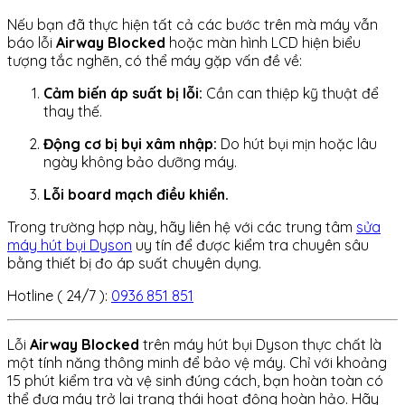
Nếu bạn đã thực hiện tất cả các bước trên mà máy vẫn
báo lỗi
Airway Blocked
hoặc màn hình LCD hiện biểu
tượng tắc nghẽn, có thể máy gặp vấn đề về:
Cảm biến áp suất bị lỗi:
Cần can thiệp kỹ thuật để
thay thế.
Động cơ bị bụi xâm nhập:
Do hút bụi mịn hoặc lâu
ngày không bảo dưỡng máy.
Lỗi board mạch điều khiển.
Trong trường hợp này, hãy liên hệ với các trung tâm
sửa
máy hút bụi Dyson
uy tín để được kiểm tra chuyên sâu
bằng thiết bị đo áp suất chuyên dụng.
Hotline ( 24/7 ):
0936 851 851
Lỗi
Airway Blocked
trên máy hút bụi Dyson thực chất là
một tính năng thông minh để bảo vệ máy. Chỉ với khoảng
15 phút kiểm tra và vệ sinh đúng cách, bạn hoàn toàn có
thể đưa máy trở lại trạng thái hoạt động hoàn hảo. Hãy