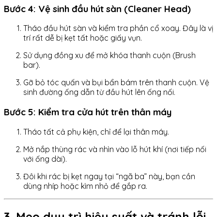
Bước 4: Vệ sinh đầu hút sàn (Cleaner Head)
Tháo đầu hút sàn và kiểm tra phần cổ xoay. Đây là vị
trí rất dễ bị kẹt tất hoặc giấy vụn.
Sử dụng đồng xu để mở khóa thanh cuộn (Brush
bar).
Gỡ bỏ tóc quấn và bụi bẩn bám trên thanh cuộn. Vệ
sinh đường ống dẫn từ đầu hút lên ống nối.
Bước 5: Kiểm tra cửa hút trên thân máy
Tháo tất cả phụ kiện, chỉ để lại thân máy.
Mở nắp thùng rác và nhìn vào lỗ hút khí (nơi tiếp nối
với ống dài).
Đôi khi rác bị kẹt ngay tại “ngã ba” này, bạn cần
dùng nhíp hoặc kìm nhỏ để gắp ra.
3. Mẹo duy trì hiệu suất và tránh lỗi