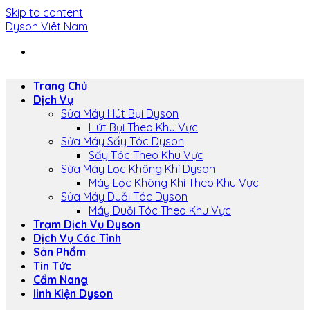
Skip to content
Dyson Viêt Nam
Trang Chủ
Dịch Vụ
Sửa Máy Hút Bụi Dyson
Hút Bụi Theo Khu Vực
Sửa Máy Sấy Tóc Dyson
Sấy Tóc Theo Khu Vực
Sửa Máy Lọc Không Khí Dyson
Máy Lọc Không Khí Theo Khu Vực
Sửa Máy Duỗi Tóc Dyson
Máy Duỗi Tóc Theo Khu Vực
Trạm Dịch Vụ Dyson
Dịch Vụ Các Tỉnh
Sản Phẩm
Tin Tức
Cẩm Nang
linh Kiện Dyson