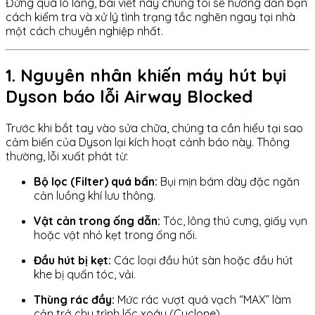
Đừng quá lo lắng, bài viết này chúng tôi sẽ hướng dẫn bạn
cách kiểm tra và xử lý tình trạng tắc nghẽn ngay tại nhà
một cách chuyên nghiệp nhất.
1. Nguyên nhân khiến máy hút bụi
Dyson báo lỗi Airway Blocked
Trước khi bắt tay vào sửa chữa, chúng ta cần hiểu tại sao
cảm biến của Dyson lại kích hoạt cảnh báo này. Thông
thường, lỗi xuất phát từ:
Bộ lọc (Filter) quá bẩn:
Bụi mịn bám dày đặc ngăn
cản luồng khí lưu thông.
Vật cản trong ống dẫn:
Tóc, lông thú cưng, giấy vụn
hoặc vật nhỏ kẹt trong ống nối.
Đầu hút bị kẹt:
Các loại đầu hút sàn hoặc đầu hút
khe bị quấn tóc, vải.
Thùng rác đầy:
Mức rác vượt quá vạch “MAX” làm
cản trở chu trình lốc xoáy (Cyclone).