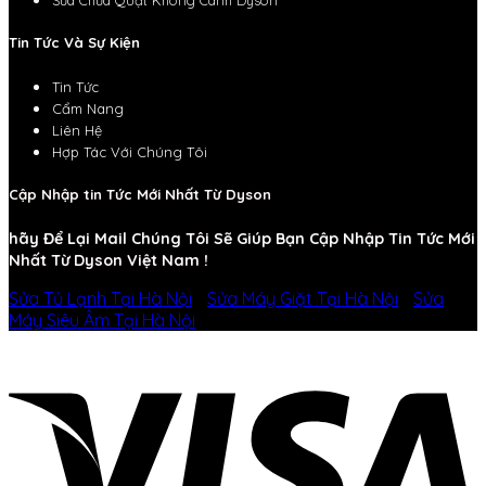
Tin Tức Và Sự Kiện
Tin Tức
Cẩm Nang
Liên Hệ
Hợp Tác Với Chúng Tôi
Cập Nhập tin Tức Mới Nhất Từ Dyson
hãy Để Lại Mail Chúng Tôi Sẽ Giúp Bạn Cập Nhập Tin Tức Mới
Nhất Từ Dyson Việt Nam !
Sửa Tủ Lạnh Tại Hà Nội
-
Sửa Máy Giặt Tại Hà Nội
-
Sửa
Máy Siêu Âm Tại Hà Nội
-