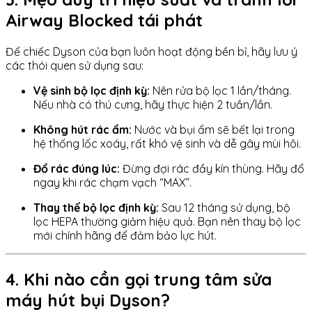
Airway Blocked tái phát
Để chiếc Dyson của bạn luôn hoạt động bền bỉ, hãy lưu ý
các thói quen sử dụng sau:
Vệ sinh bộ lọc định kỳ:
Nên rửa bộ lọc 1 lần/tháng.
Nếu nhà có thú cưng, hãy thực hiện 2 tuần/lần.
Không hút rác ẩm:
Nước và bụi ẩm sẽ bết lại trong
hệ thống lốc xoáy, rất khó vệ sinh và dễ gây mùi hôi.
Đổ rác đúng lúc:
Đừng đợi rác đầy kín thùng. Hãy đổ
ngay khi rác chạm vạch “MAX”.
Thay thế bộ lọc định kỳ:
Sau 12 tháng sử dụng, bộ
lọc HEPA thường giảm hiệu quả. Bạn nên thay bộ lọc
mới chính hãng để đảm bảo lực hút.
4. Khi nào cần gọi trung tâm sửa
máy hút bụi Dyson?