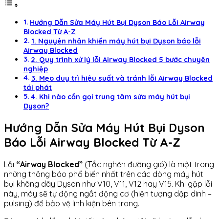
Hướng Dẫn Sửa Máy Hút Bụi Dyson Báo Lỗi Airway
Blocked Từ A-Z
1. Nguyên nhân khiến máy hút bụi Dyson báo lỗi
Airway Blocked
2. Quy trình xử lý lỗi Airway Blocked 5 bước chuyên
nghiệp
3. Mẹo duy trì hiệu suất và tránh lỗi Airway Blocked
tái phát
4. Khi nào cần gọi trung tâm sửa máy hút bụi
Dyson?
Hướng Dẫn Sửa Máy Hút Bụi Dyson
Báo Lỗi Airway Blocked Từ A-Z
Lỗi
“Airway Blocked”
(Tắc nghẽn đường gió) là một trong
những thông báo phổ biến nhất trên các dòng máy hút
bụi không dây Dyson như V10, V11, V12 hay V15. Khi gặp lỗi
này, máy sẽ tự động ngắt động cơ (hiện tượng dập dình –
pulsing) để bảo vệ linh kiện bên trong.