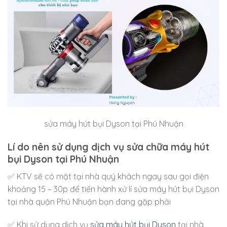
sửa máy hút bụi Dyson tại Phú Nhuận
Lí do nên sử dụng dịch vụ sửa chữa máy hút
bụi Dyson tại Phú Nhuận
✅ KTV sẽ có mặt tại nhà quý khách ngay sau gọi điện
khoảng 15 – 30p để tiến hành xử lí sửa máy hút bụi Dyson
tại nhà quận Phú Nhuận bạn đang gặp phải
✅ Khi sử dụng dịch vụ
sửa máy hút bụi Dyson
tại nhà,