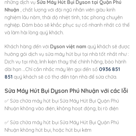
những dịch vụ
Sửa Máy Hút Bụi Dyson tại Quận Phú
Nhuận
, chất lượng với đội ngũ nhân viên giàu kinh
nghiệm lâu năm, thái độ nhiệt tình, tác phong chuyên
nghiệp. Đảm bảo sẽ khắc phục sự cố nhanh nhất có thể
và làm hài lòng quý khách.
Khách hàng đến với
Dyson việt nam
quý khách sẽ được
hưởng gói dịch vụ sửa máy hút bụi tại nhà tốt nhất như :
Dịch vụ tại nhà, linh kiện thay thế chính hãng, bảo hành
dài hạn …Chỉ cần nhấc máy lên gọi đến số
0936 851
851
quý khách sẽ có thợ đến tận nhà để sửa chữa.
Sửa Máy Hút Bụi Dyson Phú Nhuận với các lỗi
✅ Sửa chữa máy hút bụi Sửa Máy Hút Bụi Quận Phú
Nhuận không vào điện, không hoạt động, bị rò điện
✅ Sửa chữa máy hút bụi Sửa Máy Hút Bụi Quận Phú
Nhuận không hút bụi, hoặc hút bụi kém