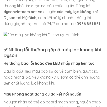
thường khó tìm được nơi sửa chữa uy tín. Đừng lo!
dysonvietnam.net.vn
chuyên
sửa máy lọc không khí
Dyson tại Mỹ Đình
, cam kết xử lý nhanh – đúng lỗi –
đúng giá, hỗ trợ tận nhà 24/7 qua hotline
0936 851 851
✅ Những lỗi thường gặp ở máy lọc không khí
Dyson
Hệ thống báo lỗi hoặc đèn LED nhấp nháy liên tục
Đây là dấu hiệu máy gặp sự cố về cảm biến, quạt gió,
hoặc màng lọc. Nếu không xử lý sớm có thể ảnh hưởng
đến chất lượng lọc không khí.
Máy không hoạt động dù đã kết nối nguồn
Nguyên nhân có thể do board mạch hỏng, nguồn chập