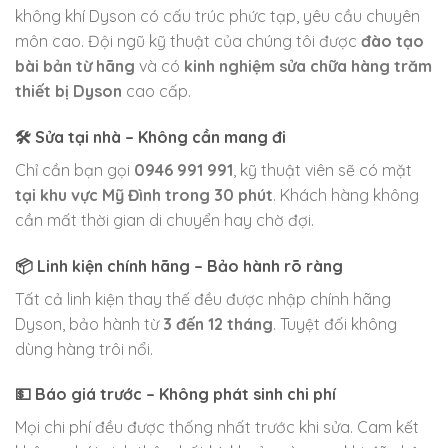
không khí Dyson có cấu trúc phức tạp, yêu cầu chuyên
môn cao. Đội ngũ kỹ thuật của chúng tôi được
đào tạo
bài bản từ hãng
và có
kinh nghiệm sửa chữa hàng trăm
thiết bị Dyson
cao cấp.
🛠️ Sửa tại nhà – Không cần mang đi
Chỉ cần bạn gọi
0946 991 991
, kỹ thuật viên sẽ có mặt
tại khu vực Mỹ Đình trong 30 phút
. Khách hàng không
cần mất thời gian di chuyển hay chờ đợi.
📦 Linh kiện chính hãng – Bảo hành rõ ràng
Tất cả linh kiện thay thế đều được nhập chính hãng
Dyson, bảo hành từ
3 đến 12 tháng
. Tuyệt đối không
dùng hàng trôi nổi.
💵 Báo giá trước – Không phát sinh chi phí
Mọi chi phí đều được thống nhất trước khi sửa. Cam kết