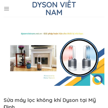
DYSON VIÊT
Skip
to
NAM
content
Sửa máy lọc không khí Dyson tại Mỹ
Đình