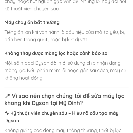
cháy, hoặc nút nguồn gặp vấn đề. Những lỗi này đòi hỏi
kỹ thuật viên chuyên sâu.
Máy chạy ồn bất thường
Tiếng ồn lớn khi vận hành là dấu hiệu của mô-tơ yếu, bụi
bẩn bên trong quạt, hoặc bị kẹt dị vật.
Không thay được màng lọc hoặc cảnh báo sai
Một số model Dyson đời mới sử dụng chip nhận dạng
màng lọc. Nếu phần mềm lỗi hoặc gắn sai cách, máy sẽ
không hoạt động.
📍 Vì sao nên chọn chúng tôi để sửa máy lọc
không khí Dyson tại Mỹ Đình?
🔧 Kỹ thuật viên chuyên sâu – Hiểu rõ cấu tạo máy
Dyson
Không giống các dòng máy thông thường, thiết bị lọc