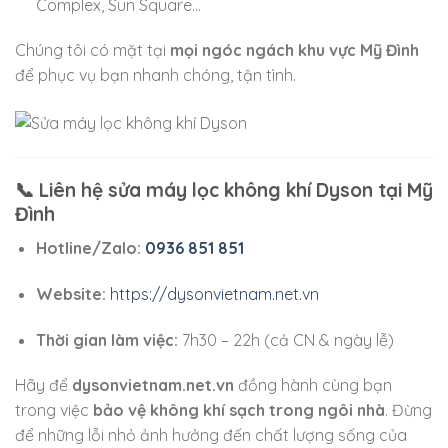
Complex, Sun Square…
Chúng tôi có mặt tại
mọi ngóc ngách khu vực Mỹ Đình
để phục vụ bạn nhanh chóng, tận tình.
📞 Liên hệ sửa máy lọc không khí Dyson tại Mỹ
Đình
Hotline/Zalo:
0936 851 851
Website:
https://dysonvietnam.net.vn
Thời gian làm việc:
7h30 – 22h (cả CN & ngày lễ)
Hãy để
dysonvietnam.net.vn
đồng hành cùng bạn
trong việc
bảo vệ không khí sạch trong ngôi nhà
. Đừng
để những lỗi nhỏ ảnh hưởng đến chất lượng sống của