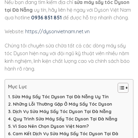
Nếu bạn đang tìm kiếm địa chỉ
sửa máy sấy tóc Dyson
tại Đà Nẵng
uy tín, hãy liên hệ ngay với Dyson Việt Nam
qua hotline
0936 851 851
để được hỗ trợ nhanh chóng.
Website:
https://dysonvietnam.net.vn
Chúng tôi chuyên sửa chữa tất cả các dòng máy sấy
tóc Dyson hiện nay với đội ngũ kỹ thuật viên nhiều năm
kinh nghiệm, linh kiện chất lượng cao và chính sách bảo
hành rõ ràng.
Mục Lục
Sửa Máy Sấy Tóc Dyson Tại Đà Nẵng Uy Tín
Những Lỗi Thường Gặp Ở Máy Sấy Tóc Dyson
Dịch Vụ Sửa Máy Sấy Tóc Dyson Tại Đà Nẵng
Quy Trình Sửa Máy Sấy Tóc Dyson Tại Đà Nẵng
Vì Sao Nên Chọn Dyson Việt Nam?
Cam Kết Dịch Vụ Sửa Máy Sấy Tóc Dyson Tại Đà