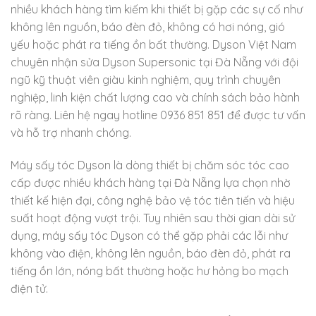
nhiều khách hàng tìm kiếm khi thiết bị gặp các sự cố như
không lên nguồn, báo đèn đỏ, không có hơi nóng, gió
yếu hoặc phát ra tiếng ồn bất thường. Dyson Việt Nam
chuyên nhận sửa Dyson Supersonic tại Đà Nẵng với đội
ngũ kỹ thuật viên giàu kinh nghiệm, quy trình chuyên
nghiệp, linh kiện chất lượng cao và chính sách bảo hành
rõ ràng. Liên hệ ngay hotline 0936 851 851 để được tư vấn
và hỗ trợ nhanh chóng.
Máy sấy tóc Dyson là dòng thiết bị chăm sóc tóc cao
cấp được nhiều khách hàng tại Đà Nẵng lựa chọn nhờ
thiết kế hiện đại, công nghệ bảo vệ tóc tiên tiến và hiệu
suất hoạt động vượt trội. Tuy nhiên sau thời gian dài sử
dụng, máy sấy tóc Dyson có thể gặp phải các lỗi như
không vào điện, không lên nguồn, báo đèn đỏ, phát ra
tiếng ồn lớn, nóng bất thường hoặc hư hỏng bo mạch
điện tử.