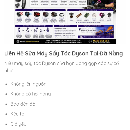
Liên Hệ Sửa Máy Sấy Tóc Dyson Tại Đà Nẵng
Nếu máy sấy tóc Dyson của bạn đang gặp các sự cố
như:
Không lên nguồn
Không có hơi nóng
Báo đèn đỏ
Kêu to
Gió yếu