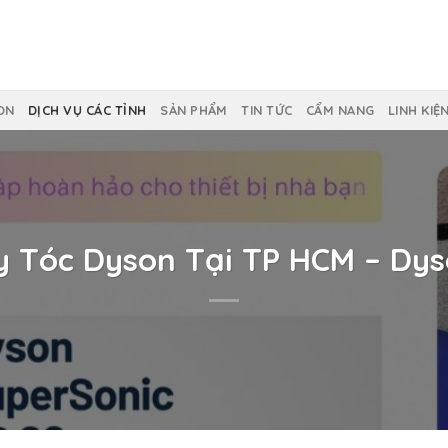
ON
DỊCH VỤ CÁC TỈNH
SẢN PHẨM
TIN TỨC
CẨM NANG
LINH KIỆ
 Tóc Dyson Tại TP HCM – Dy