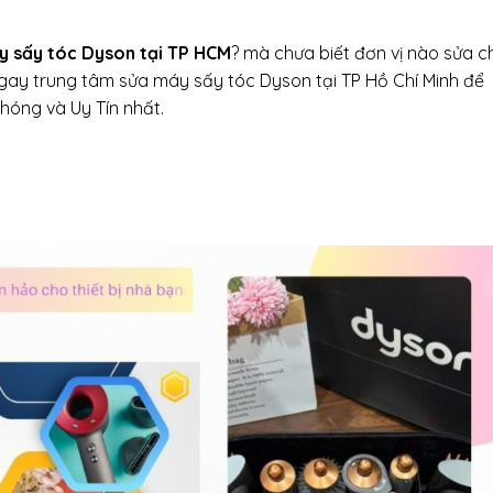
y sấy tóc Dyson
tại TP HCM
? mà chưa biết đơn vị nào sửa c
 ngay trung tâm sửa máy sấy tóc Dyson tại TP Hồ Chí Minh để
hóng và Uy Tín nhất.