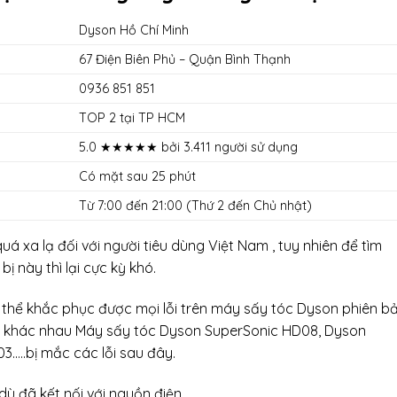
Dyson Hồ Chí Minh
67 Điện Biên Phủ – Quận Bình Thạnh
0936 851 851
TOP 2 tại TP HCM
5.0 ★★★★★ bởi 3.411 người sử dụng
Có mặt sau 25 phút
Từ 7:00 đến 21:00 (Thứ 2 đến Chủ nhật)
 xa lạ đối với người tiêu dùng Việt Nam , tuy nhiên để tìm
ị này thì lại cực kỳ khó.
có thể khắc phục được mọi lỗi trên máy sấy tóc Dyson phiên b
y khác nhau Máy sấy tóc Dyson SuperSonic HD08, Dyson
…..bị mắc các lỗi sau đây.
ù đã kết nối với nguồn điện