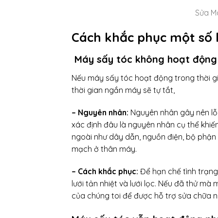
Sửa M
Cách khắc phục một số l
Máy sấy tóc không hoạt động
Nếu máy sấy tóc hoạt động trong thời gi
thời gian ngắn máy sẽ tự tắt,
– Nguyên nhân:
Nguyên nhân gây nên lỗi 
xác định đâu là nguyên nhân cụ thể khiế
ngoài như dây dẫn, nguồn điện, bộ phận
mạch ở thân máy.
– Cách khắc phục:
Để hạn chế tình trạng
lưới tản nhiệt và lưới lọc. Nếu đã thử m
của chúng toi để được hỗ trợ sửa chữa n