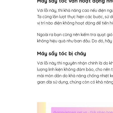
Máy sấy tóc vẫn hoạt động n
Với lỗi này, thì khả năng cao nếu điện 
Ta cũng lần lượt thực hiện các bước, sử 
vị trí nào điện không hoạt động để tiến h
Ngoài ra bạn cũng nên kiểm tra quạt gi
không hiệu quả như ban đầu. Do đó, hãy
Máy sấy tóc bị cháy
Với lỗi này thì nguyên nhận chính là do
lượng linh kiện không đảm bảo, cho nên t
mài mòn dần do khả năng chống nhiệt ké
gian dài sử dụng, chúng còn có khả năng