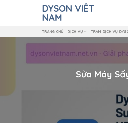
Skip
DYSON VIÊT
to
NAM
content
TRANG CHỦ
DỊCH VỤ
TRẠM DỊCH VỤ DYS
Sửa Máy Sấy