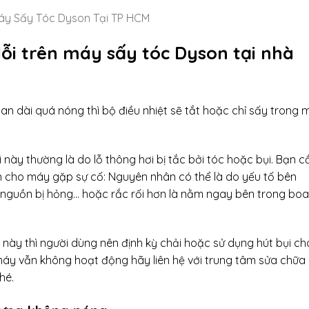
áy Sấy Tóc Dyson Tại TP HCM
ỗi trên máy sấy tóc Dyson tại nhà
an dài quá nóng thì bộ điều nhiệt sẽ tắt hoặc chỉ sấy trong 
này thường là do lỗ thông hơi bị tắc bởi tóc hoặc bụi. Bạn c
n cho máy gặp sự cố: Nguyên nhân có thể là do yếu tố bên
 nguồn bị hỏng… hoặc rắc rối hơn là nằm ngay bên trong bo
 này thì người dùng nên định kỳ chải hoặc sử dụng hút bụi ch
à máy vẫn không hoạt động hãy liên hệ với trung tâm sửa chữa
hé.