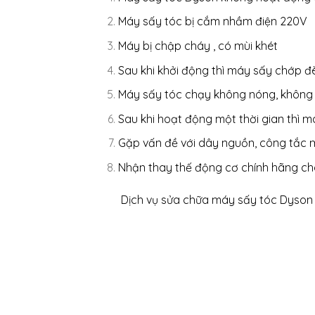
Máy sấy tóc bị cắm nhầm điện 220V
Máy bị chập cháy , có mùi khét
Sau khi khởi động thì máy sấy chớp đè
Máy sấy tóc chạy không nóng, không
Sau khi hoạt động một thời gian thì m
Gặp vấn đề với dây nguồn, công tắc 
Nhận thay thế động cơ chính hãng ch
Dịch vụ sửa chữa máy sấy tóc Dyson 