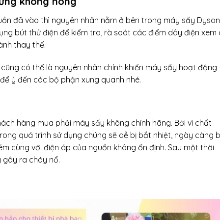
hưng không nóng
nguồn đã vào thì nguyên nhân nằm ở bên trong máy sấy Dyson
dụng bút thử điện để kiểm tra, rà soát các điểm dây điện xem
ành thay thế.
ó cũng có thể là nguyên nhân chính khiến máy sấy hoạt động
 để ý đến các bộ phận xung quanh nhé.
 khách hàng mua phải máy sấy không chính hãng. Bởi vì chất
rong quá trình sử dụng chúng sẽ dễ bị bắt nhiệt, ngày càng b
m cùng với điện áp của nguồn không ổn định. Sau một thời
 gây ra cháy nổ.