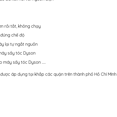
n rồi tắt, không chạy
 đúng chế độ
áy lại tự ngắt nguồn
máy sấy tóc Dyson
o máy sấy tóc Dyson …..
được áp dụng tại khắp các quận trên thành phố Hồ Chí MInh