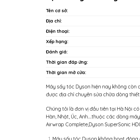
Tên cơ sở:
Địa chỉ:
Điện thoại:
Xếp hạng:
Đánh giá:
Thời gian đáp ứng:
Thời gian mở cửa:
Máy sấy tóc Dyson hiện nay không còn quá
được địa chỉ chuyên sửa chữa dòng thiết b
Chúng tôi là đơn vị đầu tiên tại Hà Nội 
Hàn, Nhật, Úc, Anh….thuộc các dòng má
Airwrap Complete,Dyson SuperSonic HD03
Máy sấy tóc Dyson không hoạt động d