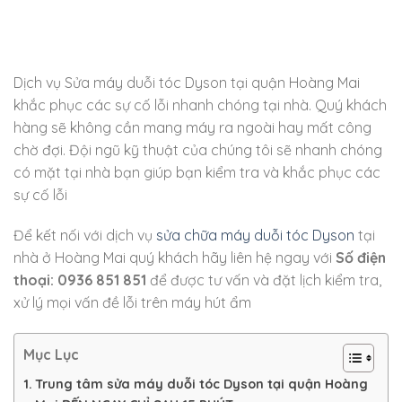
Dịch vụ Sửa máy duỗi tóc Dyson tại quận Hoàng Mai
khắc phục các sự cố lỗi nhanh chóng tại nhà. Quý khách
hàng sẽ không cần mang máy ra ngoài hay mất công
chờ đợi. Đội ngũ kỹ thuật của chúng tôi sẽ nhanh chóng
có mặt tại nhà bạn giúp bạn kiểm tra và khắc phục các
sự cố lỗi
Để kết nối với dịch vụ
sửa chữa máy duỗi tóc Dyson
tại
nhà ở Hoàng Mai quý khách hãy liên hệ ngay với
Số điện
thoại: 0936 851 851
để được tư vấn và đặt lịch kiểm tra,
xử lý mọi vấn đề lỗi trên máy hút ẩm
Mục Lục
Trung tâm sửa máy duỗi tóc Dyson tại quận Hoàng