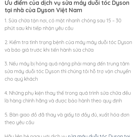
Ưu điểm của dịch vụ sửa máy duỗi tóc Dyson
tại nhà của Dyson Việt Nam
1. Sửa chữa tận nơi, có mặt nhanh chóng sau 15 – 30
phút sau khi tiếp nhận yêu cầu
2. Kiểm tra tình trạng bệnh của máy máy duỗi tóc Dyson
và báo giá trước khi tiến hành sửa chữa
3. Nếu máy bị hỏng quá nặng phải mang đến trung tâm
sửa máy duỗi tóc Dyson thì chúng tôi hỗ trợ vận chuyển
cho quý khách
4. Những phụ kiện thay thế trong quá trình sửa chữa đều
là hàng chính hãng và được bảo hành theo quy định
5. Bàn giao đồ đã thay và giấy tờ đầy đủ, xuất hóa đơn
theo yêu cầu
Hãy liên hệ ngay với dịch vụ
sửa máy duỗi tóc Dyson tại