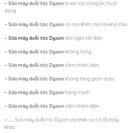
– Sửa máy duỗi tóc Dyson
bị xẹt lửa trong lúc hoạt
động
– Sửa máy duỗi tóc Dyson
có mùi khét, mùi hôi khó chịu
–
Sửa máy duỗi tóc Dyson
đột ngột tắt điện
– Sửa máy duỗi tóc Dyson
không nóng
– Sửa máy duỗi tóc Dyson
cắm nhầm điện
– Sửa máy duỗi tóc Dyson
không tăng giảm được
– Sửa máy duỗi tóc Dyson
hỏng mạch
– Sửa máy duỗi tóc Dyson
cắm nhầm điện
– …..
Sửa máy duỗi tóc Dyson với nhiều sự cố lỗi máy
khác