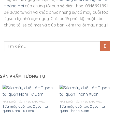
Hoàng Mai
của chúng tôi qua số điện thoại 0946.991.991
để được tư vấn và khắc phục những sự cố máy duỗi tóc
Dyson tại nhà bạn ngay. Chỉ sau 15 phút kỹ thuật của
chúng tôi sẽ có mặt và giúp bạn kiểm tra lỗi máy ngay !
SẢN PHẨM TƯƠNG TỰ
MÁY DUỖI TÓC THEO KHU VỰC
MÁY DUỖI TÓC THEO KHU VỰC
Sửa máy duỗi tóc Dyson tại
Sửa máy duỗi tóc Dyson tại
quận Nam Từ Liêm
quận Thanh Xuân