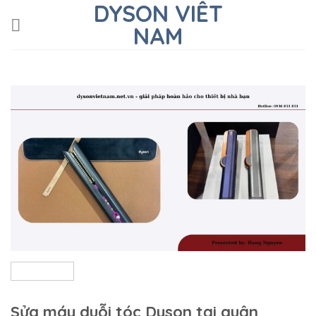
DYSON VIÊT
Skip
to
NAM
content
Sửa máy duỗi tóc Dyson tại quận