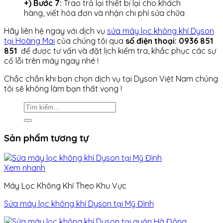
+) Bước 7:
Trao trả lại thiết bị lại cho khách
hàng, viết hóa đơn và nhận chi phí sửa chữa
Hãy liên hệ ngay với dịch vụ
sửa máy lọc không khí Dyson
tại Hoàng Mai
của chúng tôi qua
số điện thoại: 0936 851
851
để được tư vấn và đặt lịch kiểm tra, khắc phục các sự
cố lỗi trên máy ngay nhé !
Chắc chắn khi bạn chọn dịch vụ tại Dyson Việt Nam chúng
tôi sẽ không làm bạn thất vọng !
Sản phẩm tương tự
Xem nhanh
Máy Lọc Không Khí Theo Khu Vực
Sửa máy lọc không khí Dyson tại Mỹ Đình