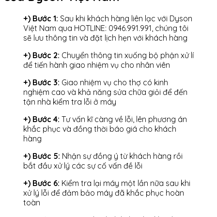
+) Bước 1:
Sau khi khách hàng liên lạc với Dyson
Việt Nam qua HOTLINE: 0946.991.991, chúng tôi
sẽ lưu thông tin và đặt lịch hẹn với khách hàng
+) Bước 2:
Chuyển thông tin xuống bộ phận xử lí
để tiến hành giao nhiệm vụ cho nhân viên
+) Bước 3:
Giao nhiệm vụ cho thợ có kinh
nghiệm cao và khả năng sửa chữa giỏi để đến
tận nhà kiểm tra lỗi ở máy
+) Bước 4:
Tư vấn kĩ càng về lỗi, lên phương án
khắc phục và đồng thời báo giá cho khách
hàng
+) Bước 5:
Nhận sự đồng ý từ khách hàng rồi
bắt đầu xử lý các sự cố vấn đề lỗi
+) Bước 6:
Kiểm tra lại máy một lần nữa sau khi
xử lý lỗi để đảm bảo máy đã khắc phục hoàn
toàn