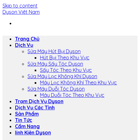
Skip to content
Dyson Viêt Nam
Trang Chủ
Dịch Vụ
Sửa Máy Hút Bụi Dyson
Hút Bụi Theo Khu Vực
Sửa Máy Sấy Tóc Dyson
Sấy Tóc Theo Khu Vực
Sửa Máy Lọc Không Khí Dyson
Máy Lọc Không Khí Theo Khu Vực
Sửa Máy Duỗi Tóc Dyson
Máy Duỗi Tóc Theo Khu Vực
Trạm Dịch Vụ Dyson
Dịch Vụ Các Tỉnh
Sản Phẩm
Tin Tức
Cẩm Nang
linh Kiện Dyson