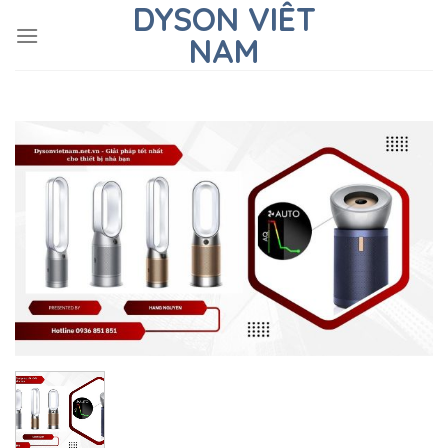
DYSON VIÊT
Skip
to
NAM
content