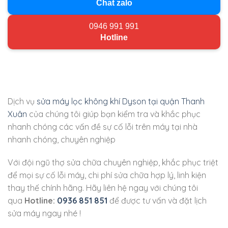
Chat zalo
0946 991 991
Hotline
Dịch vụ
sửa máy lọc không khí Dyson tại quận Thanh
Xuân
của chúng tôi giúp bạn kiểm tra và khắc phục
nhanh chóng các vấn đề sự cố lỗi trên máy tại nhà
nhanh chóng, chuyên nghiệp
Với đội ngũ thợ sửa chữa chuyên nghiệp, khắc phục triệt
để mọi sự cố lỗi máy, chi phí sửa chữa hợp lý, linh kiện
thay thế chính hãng. Hãy liên hệ ngay với chúng tôi
qua
Hotline:
0936 851 851
để được tư vấn và đặt lịch
sửa máy ngay nhé !